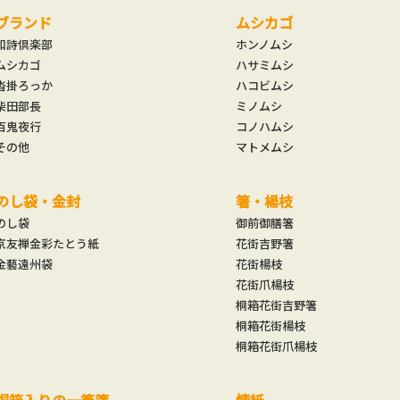
ブランド
ムシカゴ
和詩倶楽部
ホンノムシ
ムシカゴ
ハサミムシ
沓掛ろっか
ハコビムシ
柴田部長
ミノムシ
百鬼夜行
コノハムシ
その他
マトメムシ
のし袋・金封
箸・楊枝
のし袋
御前御膳箸
京友禅金彩たとう紙
花街吉野箸
金藝遠州袋
花街楊枝
花街爪楊枝
桐箱花街吉野箸
桐箱花街楊枝
桐箱花街爪楊枝