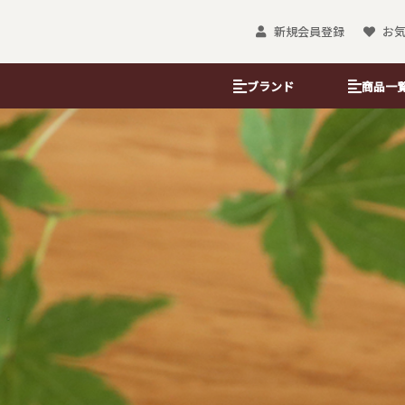
新規会員登録
お
ブランド
商品一
ぽち袋
のし袋・金封
ぽち袋（レギュラー）
のし袋
おとしだま袋
京友禅金彩たと
小ぽち袋
金藝遠州袋
大和形ぽち袋
沓掛ろっか
＆B KYOTO
懐紙
ブックカバー
懐紙入れ
吉兆書包み（フ
懐柄紙
書包み（文庫判
金彩懐紙
栞