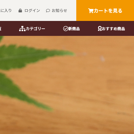
カートを見る
気に入り
ログイン
お知らせ
覧
カテゴリー
新商品
おすすめ商品
箸・楊枝
御前御膳箸
う紙
花街吉野箸
花街楊枝
花街爪楊枝
桐箱花街吉野箸
桐箱花街楊枝
桐箱花街爪楊枝
マスキングテープ
リーサイズ）
）