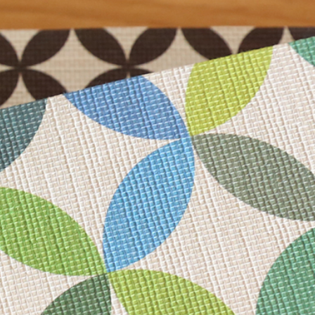
き
年賀はがき
単品
招福 御年賀はがき
セット
ト品
和紙小物
御池奉書 京八千代紙
遊便切手
御見おさえ紙
その他