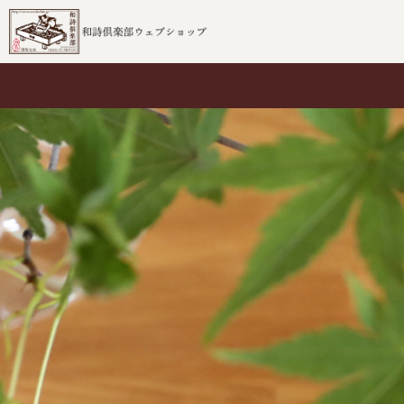
ブランド
ムシカゴ
和詩倶楽部
ホンノムシ
ムシカゴ
ハサミムシ
沓掛ろっか
ハコビムシ
柴田部長
ミノムシ
百鬼夜行
コノハムシ
その他
マトメムシ
和詩倶楽部
ムシカゴ
敷紙
桐箱入りの一筆箋
御前御敷紙
桐箱一筆箋
桐箱吉兆箋
桐箱花鳥箋