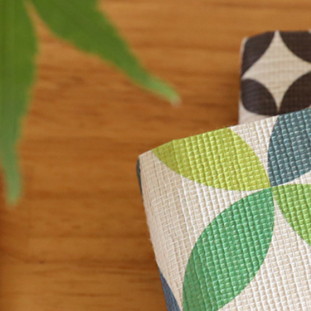
一筆箋
ことの葉はが
みやこ草一筆箋
ことの葉はがき
一筆其の先箋（たて型）
ことの葉はがき
一筆此の先箋（よこ型）
めでたはがき
其の先封筒
此の先封筒
和紙封筒
のし紙
徳用品・セッ
のし紙
セット品
徳用品