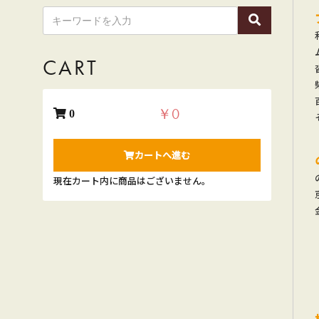
う
パ
ッ
ク
CART
と
ヤ
マ
￥0
0
ト
運
カートへ進む
輸
が
現在カート内に商品はございません。
お
選
び
い
た
だ
け