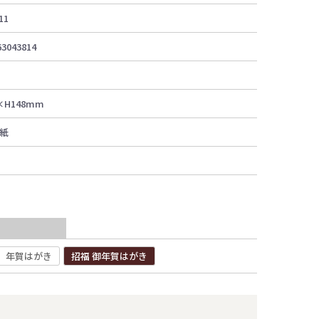
11
63043814
×H148mm
紙
年賀はがき
招福 御年賀はがき