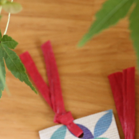
御朱印帳
便箋
御朱印帳
ふたこと箋
みこと箋
徒然箋
方丈箋
鳥の子贈答箋
扇子・うちわ
包み香
小丸うちわ
包み香
紙扇
包み香いろは
紙扇 七寸五分
包み香セット
紙扇 六寸五分
襟・蝶ネクタイ
ギフト包装
おきばり三角襟
はんなり丸襟
おめかし蝶ネクタイ