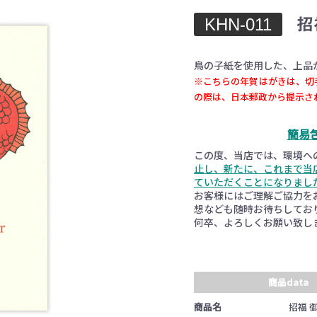
KHN-011
招
鳥の子紙を使用した、上品
※こちらの年賀はがきは、切
の際は、日本郵政から提示さ
お買い物を続ける
カートへ進む
簡易
この度、当店では、環境へ
止し、新たに、これまで当
ていただくことになりまし
お客様にはご理解ご協力を
想なども随時お待ちしてお
何卒、よろしくお願い致し
商品data
商品名
招福 