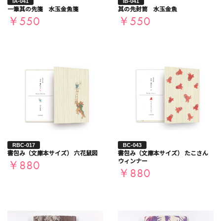
IA-041
IB-041
一筆其の先箋 水玉金魚箋
其の先封筒 水玉金魚
￥550
￥550
RBC-017
BC-043
書包み（文庫本サイズ） 六花鼠図
書包み（文庫本サイズ） たこさん
ウィンナー
￥880
￥880