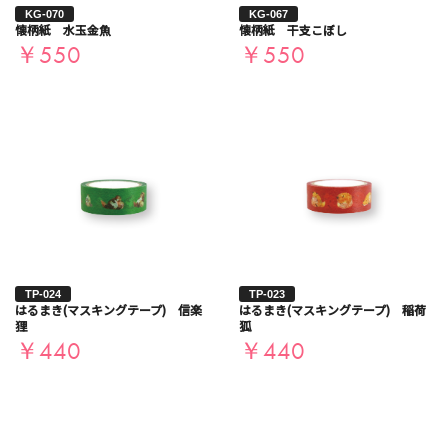
KG-070
KG-067
懐柄紙 水玉金魚
懐柄紙 干支こぼし
￥550
￥550
お買い物を続ける
カートへ進む
TP-024
TP-023
はるまき(マスキングテープ) 信楽
はるまき(マスキングテープ) 稲荷
狸
狐
￥440
￥440