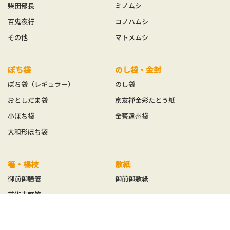
柴田部長
ミノムシ
百鬼夜行
コノハムシ
その他
マトメムシ
ぽち袋
のし袋・金封
ぽち袋（レギュラー）
のし袋
おとしだま袋
京友禅金彩たとう紙
小ぽち袋
金藝遠州袋
大和形ぽち袋
箸・楊枝
敷紙
御前御膳箸
御前御敷紙
花街吉野箸
花街楊枝
花街爪楊枝