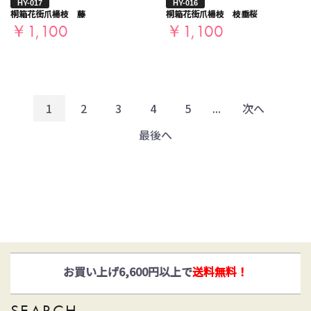
HY-017
HY-016
桐箱花街爪楊枝 藤
桐箱花街爪楊枝 枝垂桜
￥1,100
￥1,100
1
2
3
4
5
...
次へ
最後へ
ゆうパックとヤマト運輸がお選びいただけます！
SEARCH