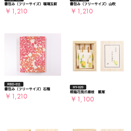
書包み（フリーサイズ）瑠璃玉薊
書包み（フリーサイズ）山吹
￥1,210
￥1,210
RBD-011
HY-020
書包み（フリーサイズ）石榴
桐箱花街爪楊枝 瓢箪
￥1,210
￥1,100