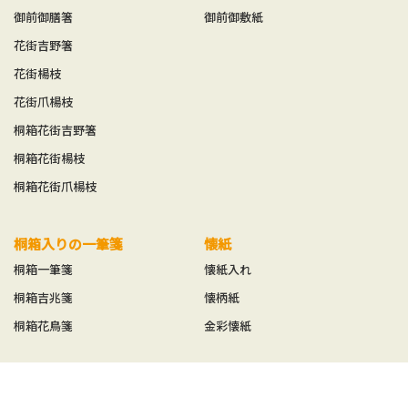
御前御膳箸
御前御敷紙
花街吉野箸
花街楊枝
花街爪楊枝
桐箱花街吉野箸
桐箱花街楊枝
桐箱花街爪楊枝
桐箱入りの一筆箋
懐紙
桐箱一筆箋
懐紙入れ
桐箱吉兆箋
懐柄紙
桐箱花鳥箋
金彩懐紙
ブックカバー
マスキングテープ