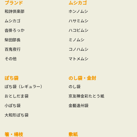
ブランド
ムシカゴ
和詩倶楽部
ホンノムシ
ムシカゴ
ハサミムシ
沓掛ろっか
ハコビムシ
柴田部長
ミノムシ
百鬼夜行
コノハムシ
その他
マトメムシ
ぽち袋
のし袋・金封
ぽち袋（レギュラー）
のし袋
おとしだま袋
京友禅金彩たとう紙
小ぽち袋
金藝遠州袋
大和形ぽち袋
箸・楊枝
敷紙