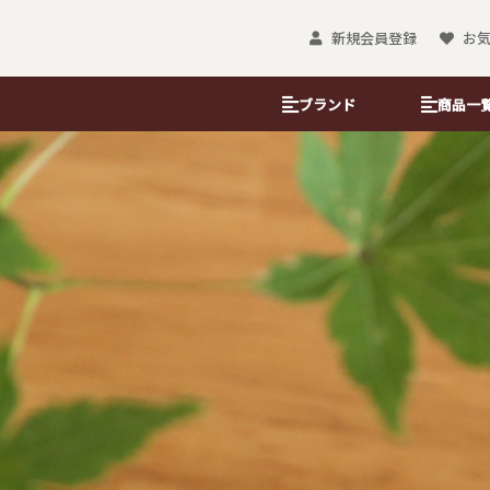
新規会員登録
お
ブランド
商品一
ぽち袋
のし袋・金封
ぽち袋（レギュラー）
のし袋
おとしだま袋
京友禅金彩たと
小ぽち袋
金藝遠州袋
大和形ぽち袋
沓掛ろっか
＆B KYOTO
懐紙
ブックカバー
懐紙入れ
吉兆書包み（フ
懐柄紙
書包み（文庫判
金彩懐紙
栞