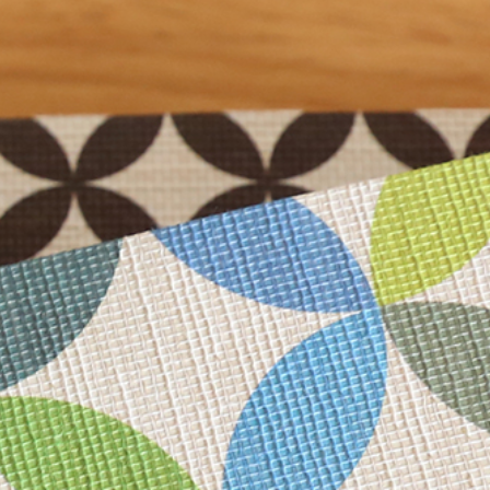
き
年賀はがき
単品
招福 御年賀はがき
セット
ト品
和紙小物
御池奉書 京八千代紙
遊便切手
御見おさえ紙
その他