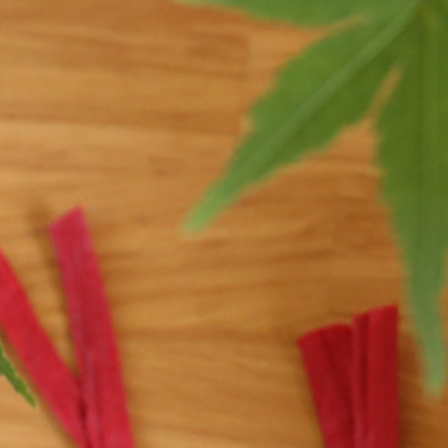
御朱印帳
便箋
御朱印帳
ふたこと箋
みこと箋
徒然箋
方丈箋
鳥の子贈答箋
扇子・うちわ
包み香
小丸うちわ
包み香
紙扇
包み香いろは
紙扇 七寸五分
包み香セット
紙扇 六寸五分
襟・蝶ネクタイ
ギフト包装
おきばり三角襟
はんなり丸襟
おめかし蝶ネクタイ