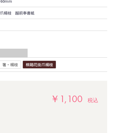
H60mm
爪楊枝 越前奉書紙
箸・楊枝
桐箱花街爪楊枝
￥1,100
税込