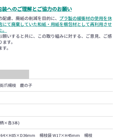
包装へのご理解とご協力のお願い
の配慮、廃紙の削減を目的に、
プラ製の緩衝材の使用を休
店にて廃棄していた和紙・用紙を梱包材として再利用させ
た。
お願いすると共に、この取り組みに対する、ご意見、ご感
ります。
ます。
街爪楊枝 鹿の子
1
5柄×各3本)
W64×H85×D36mm 楊枝袋 W17×H45mm 楊枝