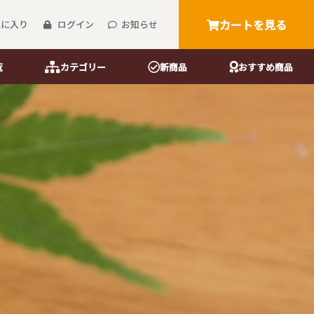
カートを見る
気に入り
ログイン
お知らせ
覧
カテゴリー
新商品
おすすめ商品
箸・楊枝
御前御膳箸
う紙
花街吉野箸
花街楊枝
花街爪楊枝
桐箱花街吉野箸
桐箱花街楊枝
桐箱花街爪楊枝
マスキングテープ
リーサイズ）
）