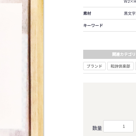
W2×
素材
黒文字
キーワード
関連カテゴリ
ブランド
和詩倶楽部
数量