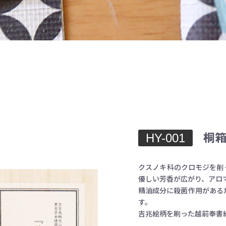
HY-001
桐
クスノキ科のクロモジを削
優しい芳香が広がり、アロ
精油成分に殺菌作用がある
す。
吉兆絵柄を刷った越前奉書