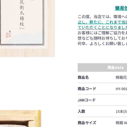
お買い物を続ける
カートへ進む
簡易
この度、当店では、環境へ
止し、新たに、これまで当
ていただくことになりまし
お客様にはご理解ご協力を
想なども随時お待ちしてお
何卒、よろしくお願い致し
商品data
商品名
桐箱花
商品コード
HY-00
JANコード
入数
15本(
商品サイズ
桐箱 