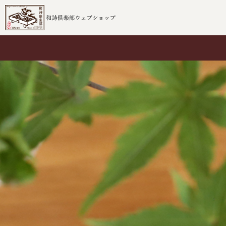
ブランド
ムシカゴ
和詩倶楽部
ホンノムシ
ムシカゴ
ハサミムシ
沓掛ろっか
ハコビムシ
柴田部長
ミノムシ
百鬼夜行
コノハムシ
その他
マトメムシ
和詩倶楽部
ムシカゴ
敷紙
桐箱入りの一筆箋
御前御敷紙
桐箱一筆箋
桐箱吉兆箋
桐箱花鳥箋