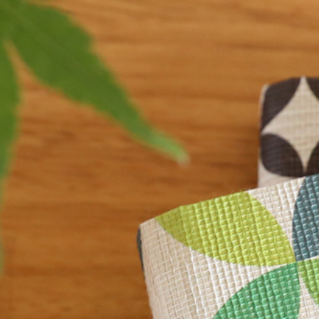
一筆箋
ことの葉はが
みやこ草一筆箋
ことの葉はがき
一筆其の先箋（たて型）
ことの葉はがき
一筆此の先箋（よこ型）
めでたはがき
其の先封筒
此の先封筒
和紙封筒
のし紙
徳用品・セッ
のし紙
セット品
徳用品