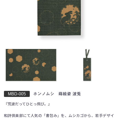
お買い物を続ける
カートへ進む
MBD-005
ホンノムシ 蒔絵姿 波兎
『荒波だってひとっ飛び。』
和詩倶楽部にて人気の「書包み」を、ムシカゴから、若手デザイ