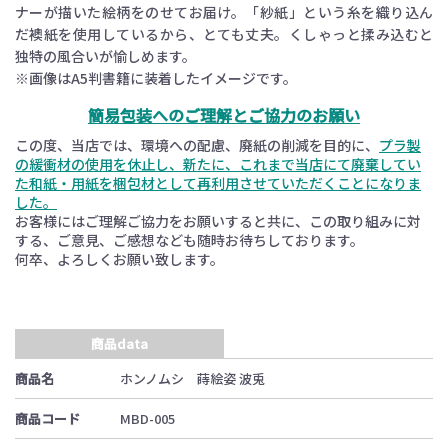
ナーが描いた絵柄をのせてお届け。「紗紙」という糸を織り込ん
だ襖紙を使用しているから、とても丈夫。くしゃっと揉み込むと
独特の風合いが愉しめます。
※画像はA5判書籍に装着したイメージです。
簡易包装へのご理解とご協力のお願い
この度、当店では、環境への配慮、廃紙の削減を目的に、
プラ製
の緩衝材の使用を休止し、新たに、これまで当店にて廃棄してい
た和紙・用紙を梱包材として再利用させていただくことになりま
した。
お客様にはご理解ご協力をお願いすると共に、この取り組みに対
する、ご意見、ご感想なども随時お待ちしております。
何卒、よろしくお願い致します。
商品data
商品名
ホンノムシ 蒔絵姿 波兎
商品コード
MBD-005