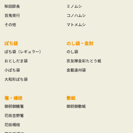
柴田部長
ミノムシ
百鬼夜行
コノハムシ
その他
マトメムシ
ぽち袋
のし袋・金封
ぽち袋（レギュラー）
のし袋
おとしだま袋
京友禅金彩たとう紙
小ぽち袋
金藝遠州袋
大和形ぽち袋
箸・楊枝
敷紙
御前御膳箸
御前御敷紙
花街吉野箸
花街楊枝