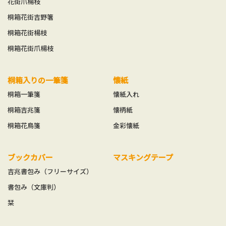
花街爪楊枝
桐箱花街吉野箸
桐箱花街楊枝
桐箱花街爪楊枝
桐箱入りの一筆箋
懐紙
桐箱一筆箋
懐紙入れ
桐箱吉兆箋
懐柄紙
桐箱花鳥箋
金彩懐紙
ブックカバー
マスキングテープ
吉兆書包み（フリーサイズ）
書包み（文庫判）
栞