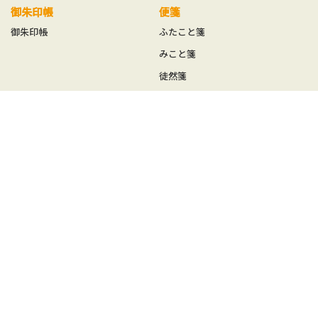
御朱印帳
便箋
御朱印帳
ふたこと箋
みこと箋
徒然箋
方丈箋
鳥の子贈答箋
一筆箋
ことの葉はがき
みやこ草一筆箋
ことの葉はがき単品
一筆其の先箋（たて型）
ことの葉はがきセット
一筆此の先箋（よこ型）
めでたはがき
其の先封筒
此の先封筒
和紙封筒