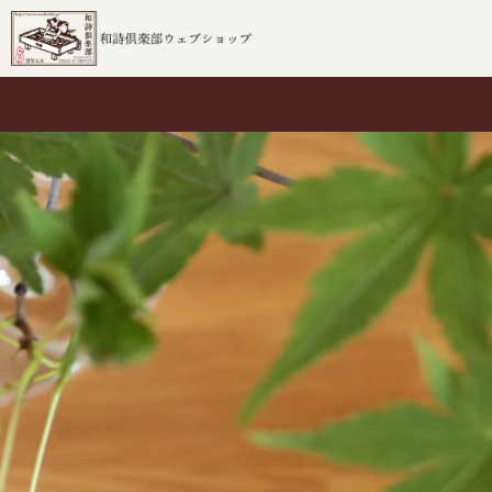
ブランド
ムシカゴ
和詩倶楽部
ホンノムシ
ムシカゴ
ハサミムシ
沓掛ろっか
ハコビムシ
柴田部長
ミノムシ
百鬼夜行
コノハムシ
その他
マトメムシ
和詩倶楽部
ムシカゴ
敷紙
桐箱入りの一筆箋
御前御敷紙
桐箱一筆箋
桐箱吉兆箋
桐箱花鳥箋