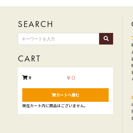
SEARCH
ゆ
う
パ
ッ
ク
CART
と
ヤ
マ
￥0
0
ト
運
カートへ進む
輸
が
現在カート内に商品はございません。
お
選
び