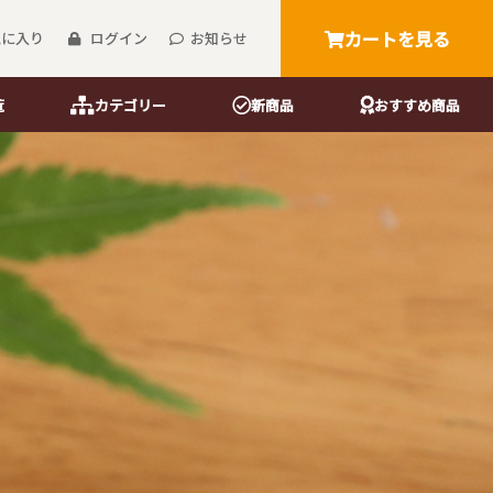
カートを見る
気に入り
ログイン
お知らせ
覧
カテゴリー
新商品
おすすめ商品
箸・楊枝
御前御膳箸
う紙
花街吉野箸
花街楊枝
花街爪楊枝
桐箱花街吉野箸
桐箱花街楊枝
桐箱花街爪楊枝
マスキングテープ
リーサイズ）
）