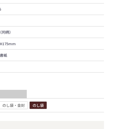
5
（同柄）
H175mm
書紙
のし袋・金封
のし袋