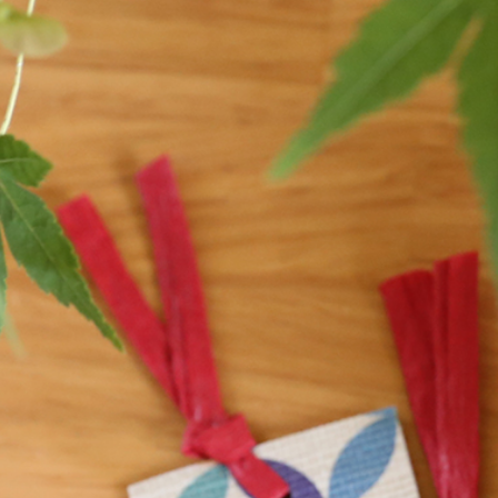
御朱印帳
便箋
御朱印帳
ふたこと箋
みこと箋
徒然箋
方丈箋
鳥の子贈答箋
扇子・うちわ
包み香
小丸うちわ
包み香
紙扇
包み香いろは
紙扇 七寸五分
包み香セット
紙扇 六寸五分
襟・蝶ネクタイ
ギフト包装
おきばり三角襟
はんなり丸襟
おめかし蝶ネクタイ