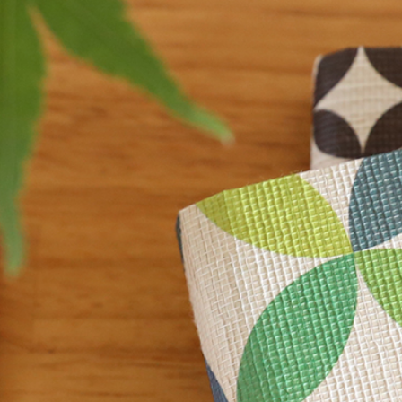
一筆箋
ことの葉はが
みやこ草一筆箋
ことの葉はがき
一筆其の先箋（たて型）
ことの葉はがき
一筆此の先箋（よこ型）
めでたはがき
其の先封筒
此の先封筒
和紙封筒
のし紙
徳用品・セッ
のし紙
セット品
徳用品