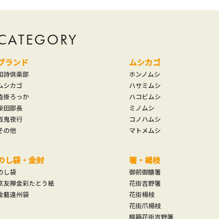
CATEGORY
ブランド
ムシカゴ
和詩倶楽部
ホンノムシ
ムシカゴ
ハサミムシ
沓掛ろっか
ハコビムシ
柴田部長
ミノムシ
百鬼夜行
コノハムシ
その他
マトメムシ
のし袋・金封
箸・楊枝
のし袋
御前御膳箸
京友禅金彩たとう紙
花街吉野箸
金藝遠州袋
花街楊枝
花街爪楊枝
桐箱花街吉野箸