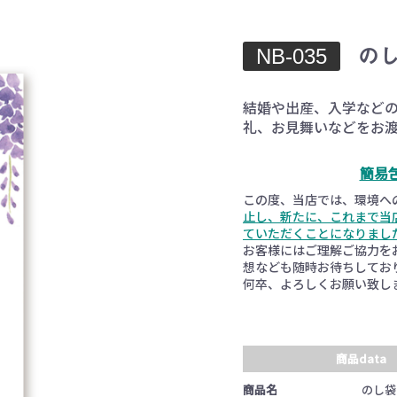
NB-035
の
結婚や出産、入学など
礼、お見舞いなどをお
簡易
お買い物を続ける
カートへ進む
この度、当店では、環境へ
止し、新たに、これまで当
ていただくことになりまし
お客様にはご理解ご協力を
想なども随時お待ちしてお
何卒、よろしくお願い致し
商品data
商品名
のし袋