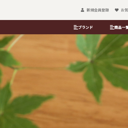
新規会員登録
お
ブランド
商品一
ぽち袋
のし袋・金封
ぽち袋（レギュラー）
のし袋
おとしだま袋
京友禅金彩たと
小ぽち袋
金藝遠州袋
大和形ぽち袋
沓掛ろっか
＆B KYOTO
懐紙
ブックカバー
懐紙入れ
吉兆書包み（フ
懐柄紙
書包み（文庫判
金彩懐紙
栞