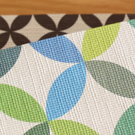
き
年賀はがき
単品
招福 御年賀はがき
セット
ト品
和紙小物
御池奉書 京八千代紙
遊便切手
御見おさえ紙
その他