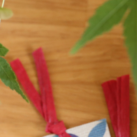
御朱印帳
便箋
御朱印帳
ふたこと箋
みこと箋
徒然箋
方丈箋
鳥の子贈答箋
扇子・うちわ
包み香
小丸うちわ
包み香
紙扇
包み香いろは
紙扇 七寸五分
包み香セット
紙扇 六寸五分
襟・蝶ネクタイ
ギフト包装
おきばり三角襟
はんなり丸襟
おめかし蝶ネクタイ