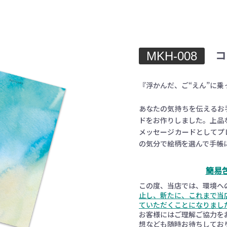
MKH-008
コ
『浮かんだ、ご“えん”に乗
あなたの気持ちを伝えるお
ドをお作りしました。上品
メッセージカードとしてプ
お買い物を続ける
カートへ進む
の気分で絵柄を選んで手帳
簡易
この度、当店では、環境へ
止し、新たに、これまで当
ていただくことになりまし
お客様にはご理解ご協力を
想なども随時お待ちしてお