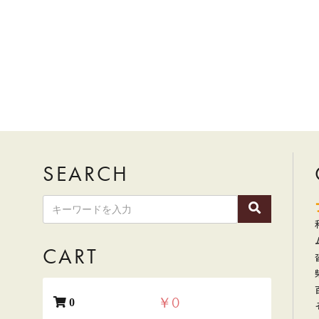
SEARCH
ゆ
う
パ
ッ
ク
CART
と
ヤ
マ
￥0
0
ト