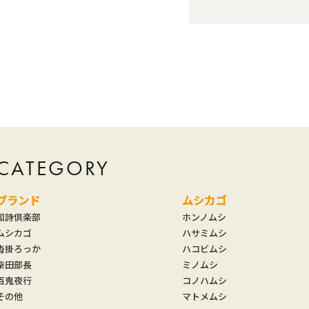
CATEGORY
ブランド
ムシカゴ
和詩倶楽部
ホンノムシ
ムシカゴ
ハサミムシ
沓掛ろっか
ハコビムシ
柴田部長
ミノムシ
百鬼夜行
コノハムシ
その他
マトメムシ