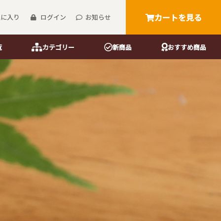
カートを見る
気に入り
ログイン
お知らせ
覧
カテゴリー
新商品
おすすめ商品
箸・楊枝
御前御膳箸
う紙
花街吉野箸
花街楊枝
花街爪楊枝
桐箱花街吉野箸
桐箱花街楊枝
桐箱花街爪楊枝
マスキングテープ
リーサイズ）
）