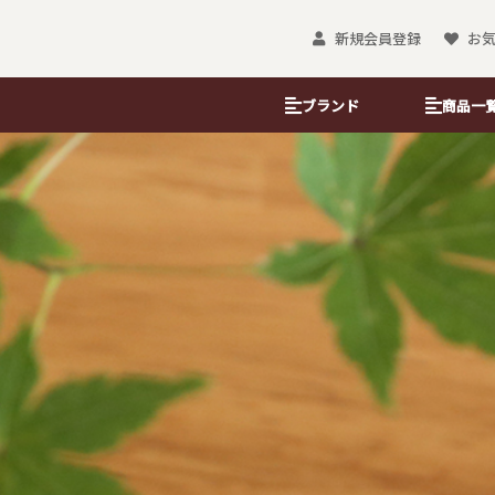
新規会員登録
お
ブランド
商品一
ぽち袋
のし袋・金封
ぽち袋（レギュラー）
のし袋
おとしだま袋
京友禅金彩たと
小ぽち袋
金藝遠州袋
大和形ぽち袋
沓掛ろっか
＆B KYOTO
懐紙
ブックカバー
懐紙入れ
吉兆書包み（フ
懐柄紙
書包み（文庫判
金彩懐紙
栞