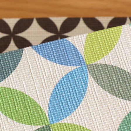
き
年賀はがき
単品
招福 御年賀はがき
セット
ト品
和紙小物
御池奉書 京八千代紙
遊便切手
御見おさえ紙
その他