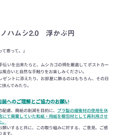
ノハムシ2.0 浮かぶ円
って寄って。』
手伝いを出来たらと、ムシカゴの柄を厳選してポストカー
な風合いと自然な手触りをお楽しみください。
レゼントに添えたり、お部屋に飾るのはもちろん、その日
に挟んでみたり。
包装へのご理解とご協力のお願い
の配慮、廃紙の削減を目的に、
プラ製の緩衝材の使用を休
店にて廃棄していた和紙・用紙を梱包材として再利用させ
た。
お願いすると共に、この取り組みに対する、ご意見、ご感
ります。