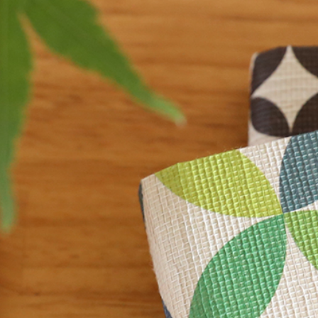
一筆箋
ことの葉はが
みやこ草一筆箋
ことの葉はがき
一筆其の先箋（たて型）
ことの葉はがき
一筆此の先箋（よこ型）
めでたはがき
其の先封筒
此の先封筒
和紙封筒
のし紙
徳用品・セッ
のし紙
セット品
徳用品