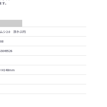
ます。
ムシ2.0 浮かぶ円
08
63049526
×H148mm