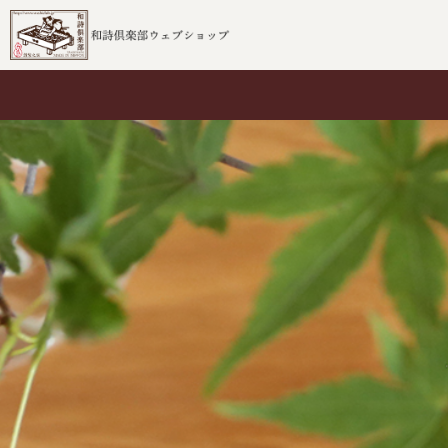
ブランド
ムシカゴ
和詩倶楽部
ホンノムシ
ムシカゴ
ハサミムシ
沓掛ろっか
ハコビムシ
柴田部長
ミノムシ
百鬼夜行
コノハムシ
その他
マトメムシ
和詩倶楽部
ムシカゴ
敷紙
桐箱入りの一筆箋
御前御敷紙
桐箱一筆箋
桐箱吉兆箋
桐箱花鳥箋