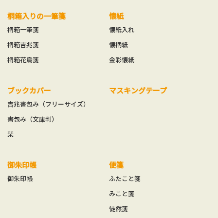
桐箱入りの一筆箋
懐紙
桐箱一筆箋
懐紙入れ
桐箱吉兆箋
懐柄紙
桐箱花鳥箋
金彩懐紙
ブックカバー
マスキングテープ
吉兆書包み（フリーサイズ）
書包み（文庫判）
栞
御朱印帳
便箋
御朱印帳
ふたこと箋
みこと箋
徒然箋