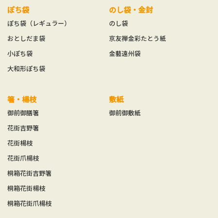
ぽち袋
のし袋・金封
ぽち袋（レギュラー）
のし袋
おとしだま袋
京友禅金彩たとう紙
小ぽち袋
金藝遠州袋
大和形ぽち袋
箸・楊枝
敷紙
御前御膳箸
御前御敷紙
花街吉野箸
花街楊枝
花街爪楊枝
桐箱花街吉野箸
桐箱花街楊枝
桐箱花街爪楊枝