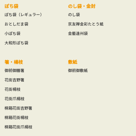
ぽち袋
のし袋・金封
ぽち袋（レギュラー）
のし袋
おとしだま袋
京友禅金彩たとう紙
小ぽち袋
金藝遠州袋
大和形ぽち袋
箸・楊枝
敷紙
御前御膳箸
御前御敷紙
花街吉野箸
花街楊枝
花街爪楊枝
桐箱花街吉野箸
桐箱花街楊枝
桐箱花街爪楊枝