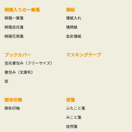
桐箱入りの一筆箋
懐紙
桐箱一筆箋
懐紙入れ
桐箱吉兆箋
懐柄紙
桐箱花鳥箋
金彩懐紙
ブックカバー
マスキングテープ
吉兆書包み（フリーサイズ）
書包み（文庫判）
栞
御朱印帳
便箋
御朱印帳
ふたこと箋
みこと箋
徒然箋