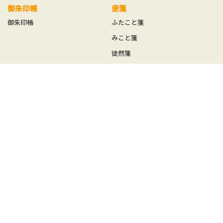
御朱印帳
便箋
御朱印帳
ふたこと箋
みこと箋
徒然箋
方丈箋
鳥の子贈答箋
一筆箋
ことの葉はがき
みやこ草一筆箋
ことの葉はがき単品
一筆其の先箋（たて型）
ことの葉はがきセット
一筆此の先箋（よこ型）
めでたはがき
其の先封筒
此の先封筒
和紙封筒