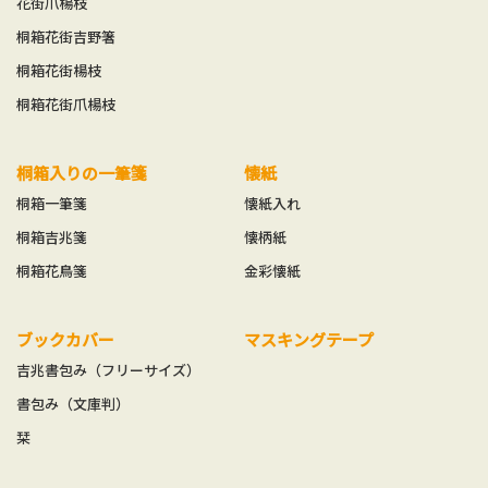
花街爪楊枝
桐箱花街吉野箸
桐箱花街楊枝
桐箱花街爪楊枝
桐箱入りの一筆箋
懐紙
桐箱一筆箋
懐紙入れ
桐箱吉兆箋
懐柄紙
桐箱花鳥箋
金彩懐紙
ブックカバー
マスキングテープ
吉兆書包み（フリーサイズ）
書包み（文庫判）
栞