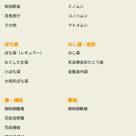
柴田部長
ミノムシ
百鬼夜行
コノハムシ
その他
マトメムシ
ぽち袋
のし袋・金封
ぽち袋（レギュラー）
のし袋
おとしだま袋
京友禅金彩たとう紙
小ぽち袋
金藝遠州袋
大和形ぽち袋
箸・楊枝
敷紙
御前御膳箸
御前御敷紙
花街吉野箸
花街楊枝