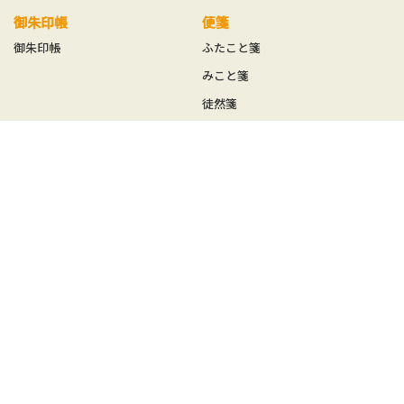
御朱印帳
便箋
御朱印帳
ふたこと箋
みこと箋
徒然箋
方丈箋
鳥の子贈答箋
一筆箋
ことの葉はがき
みやこ草一筆箋
ことの葉はがき単品
一筆其の先箋（たて型）
ことの葉はがきセット
一筆此の先箋（よこ型）
めでたはがき
其の先封筒
此の先封筒
和紙封筒