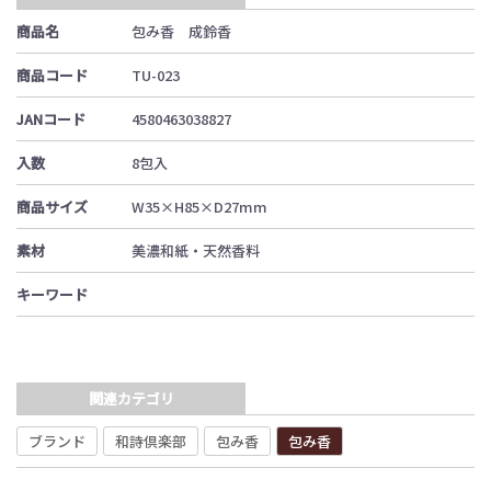
商品名
包み香 成鈴香
商品コード
TU-023
JANコード
4580463038827
入数
8包入
商品サイズ
W35×H85×D27mm
素材
美濃和紙・天然香料
キーワード
関連カテゴリ
ブランド
和詩倶楽部
包み香
包み香