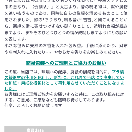
『鈴とよむは音の清しきより名づくるなるべし。神慮をすずしめ
るの意なり。（倭訓栞）』と太古より、音の鳴る物は、獣や魔物
を追い払うものであり、同時に自らの性根を清めるものとして使
用されました。鈴の｢ちりちり｣鳴る音が｢吉吉｣と聞こえることか
ら、悪縁を常に寄せつけずない御守りとして、途切れぬ福が続き
ますよう、またそのひとつひとつの福が成就しますようにとの願い
を表します。
小さな包みに天然のお香を入れた包み香。手紙に添えたり、財布
や名刺入れに入れたり…。やわらかな香りをお楽しみください。
簡易包装へのご理解とご協力のお願い
この度、当店では、環境への配慮、廃紙の削減を目的に、
プラ製
の緩衝材の使用を休止し、新たに、これまで当店にて廃棄してい
た和紙・用紙を梱包材として再利用させていただくことになりま
した。
お客様にはご理解ご協力をお願いすると共に、この取り組みに対
する、ご意見、ご感想なども随時お待ちしております。
何卒、よろしくお願い致します。
商品data