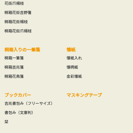
花街爪楊枝
桐箱花街吉野箸
桐箱花街楊枝
桐箱花街爪楊枝
桐箱入りの一筆箋
懐紙
桐箱一筆箋
懐紙入れ
桐箱吉兆箋
懐柄紙
桐箱花鳥箋
金彩懐紙
ブックカバー
マスキングテープ
吉兆書包み（フリーサイズ）
書包み（文庫判）
栞